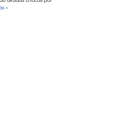
o airadas críticas por
ás »