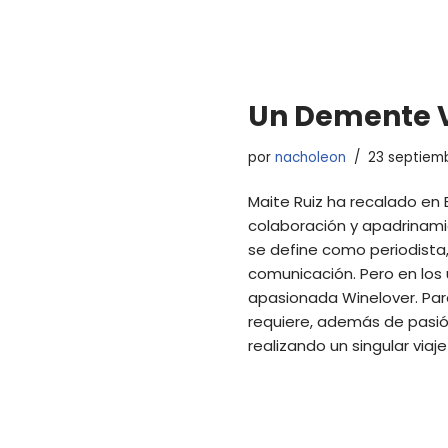
Un Demente Vi
por
nacholeon
23 septiemb
Maite Ruiz ha recalado en 
colaboración y apadrinamie
se define como periodista
comunicación. Pero en los
apasionada Winelover. Para
requiere, además de pasi
realizando un singular viaje