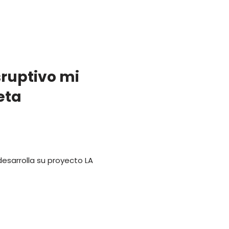
sruptivo mi
eta
desarrolla su proyecto LA