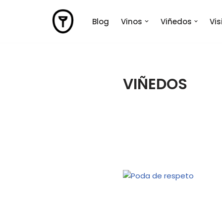
Blog
Vinos
Viñedos
Vi
Saltar
al
contenido
VIÑEDOS