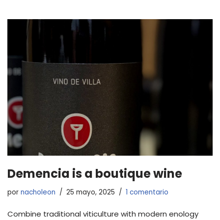
Demencia is a boutique wine
por
nacholeon
25 mayo, 2025
1 comentario
Combine traditional viticulture with modern enology