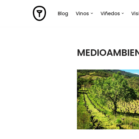
Blog
Vinos
Viñedos
Vi
Saltar
al
contenido
MEDIOAMBIE