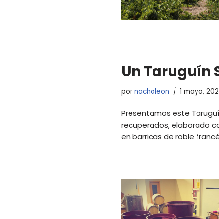
Un Taruguín 
por
nacholeon
1 mayo, 20
Presentamos este Taruguín
recuperados, elaborado con
en barricas de roble fran