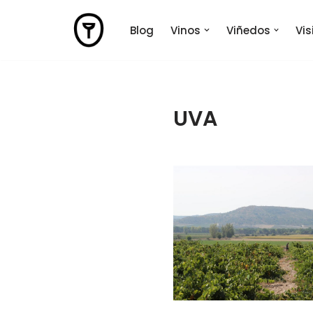
Blog
Vinos
Viñedos
Vi
Saltar
al
contenido
UVA