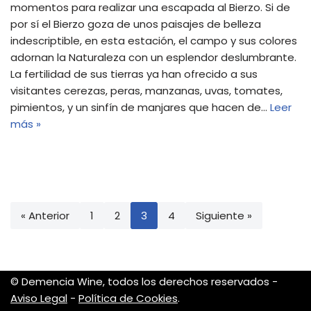
momentos para realizar una escapada al Bierzo. Si de
por sí el Bierzo goza de unos paisajes de belleza
indescriptible, en esta estación, el campo y sus colores
adornan la Naturaleza con un esplendor deslumbrante.
La fertilidad de sus tierras ya han ofrecido a sus
visitantes cerezas, peras, manzanas, uvas, tomates,
pimientos, y un sinfín de manjares que hacen de…
Leer
más »
« Anterior
1
2
3
4
Siguiente »
© Demencia Wine, todos los derechos reservados -
Aviso Legal
-
Política de Cookies
.