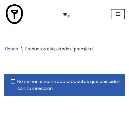
Saltar
0
al
contenido
Tienda
\
Productos etiquetados “premium”
No se han encontrado productos que coincidan
con tu selección.